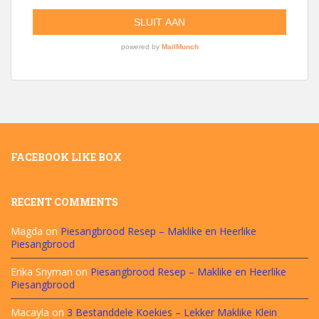
FACEBOOK LIKE BOX
RECENT COMMENTS
Magda
on
Piesangbrood Resep – Maklike en Heerlike
Piesangbrood
Erika Snyman
on
Piesangbrood Resep – Maklike en Heerlike
Piesangbrood
Macayla
on
3 Bestanddele Koekies – Lekker Maklike Klein