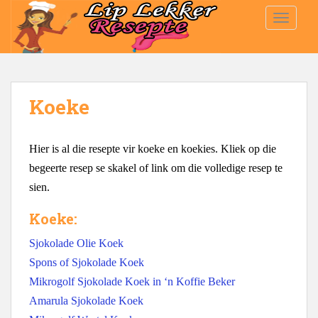
S
TOGGLE
k
i
p
t
o
Koeke
m
a
i
Hier is al die resepte vir koeke en koekies. Kliek op die
n
begeerte resep se skakel of link om die volledige resep te
c
o
sien.
n
Koeke:
t
e
Sjokolade Olie Koek
n
Spons of Sjokolade Koek
t
Mikrogolf Sjokolade Koek in ‘n Koffie Beker
Amarula Sjokolade Koek