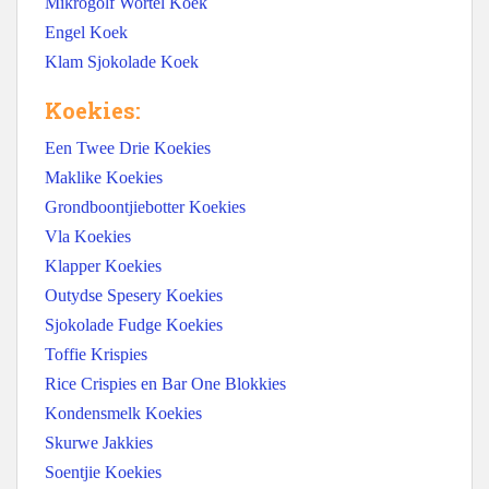
Mikrogolf Wortel Koek
Engel Koek
Klam Sjokolade Koek
Koekies:
Een Twee Drie Koekies
Maklike Koekies
Grondboontjiebotter Koekies
Vla Koekies
Klapper Koekies
Outydse Spesery Koekies
Sjokolade Fudge Koekies
Toffie Krispies
Rice Crispies en Bar One Blokkies
Kondensmelk Koekies
Skurwe Jakkies
Soentjie Koekies